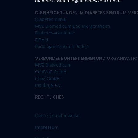
diabetes.akademie@diabetes-zentrum.de
DIE EINRICHTUNGEN IM DIABETES ZENTRUM ME
Diabetes-Klinik
MVZ Diamedicum Bad Mergentheim
Diabetes-Akademie
FIDAM
Podologie Zentrum PodoZ
VERBUNDENE UNTERNEHMEN UND ORGANISATIO
MVZ DiaMedicum
ConDiaZ GmbH
iDiaZ GmbH
InsulinJA e.V.
RECHTLICHES
Datenschutzhinweise
Impressum