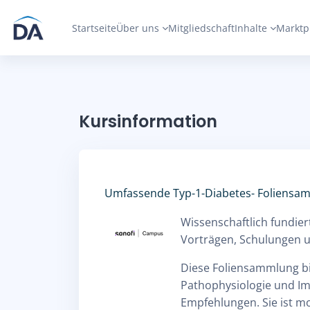
Zum Hauptinhalt
Startseite
Über uns
Mitgliedschaft
Inhalte
Marktp
Kursinformation
Umfassende Typ-1-Diabetes- Foliensa
Wissenschaftlich fundi
Vorträgen, Schulungen 
Diese Foliensammlung bi
Pathophysiologie und Im
Empfehlungen. Sie ist mo