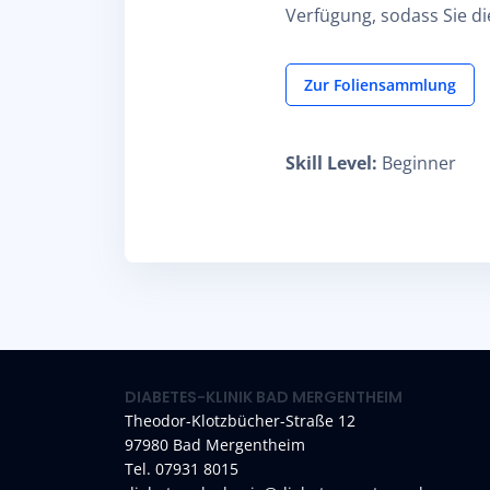
Verfügung, sodass Sie di
Zur Foliensammlung
Skill Level
:
Beginner
DIABETES-KLINIK BAD MERGENTHEIM
Theodor-Klotzbücher-Straße 12
97980 Bad Mergentheim
Tel. 07931 8015