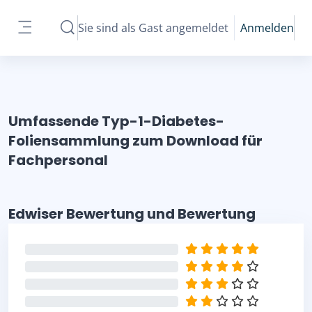
Zum Hauptinhalt
Sie sind als Gast angemeldet
Anmelden
Sucheingabe umschalten
Website-Übersicht
Umfassende Typ-1-Diabetes-
Foliensammlung zum Download für
Fachpersonal
Edwiser Bewertung und Bewertung überspringen
Edwiser Bewertung und Bewertung
0%
0%
0%
0%