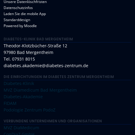
Unsere Datenlöschfristen
Datenschutzinfos
Laden Sie die mobile App
Standarddesign
Powered by
Moodle
DIABETES-KLINIK BAD MERGENTHEIM
Theodor-Klotzbücher-Straße 12
97980 Bad Mergentheim
Tel. 07931 8015
diabetes.akademie@diabetes-zentrum.de
DIE EINRICHTUNGEN IM DIABETES ZENTRUM MERGENTHEIM
Diabetes-Klinik
MVZ Diamedicum Bad Mergentheim
Diabetes-Akademie
FIDAM
Podologie Zentrum PodoZ
VERBUNDENE UNTERNEHMEN UND ORGANISATIONEN
MVZ DiaMedicum
ConDiaZ GmbH