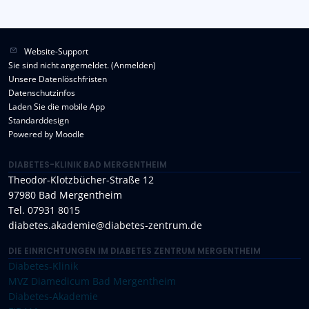
Website-Support
Sie sind nicht angemeldet. (
Anmelden
)
Unsere Datenlöschfristen
Datenschutzinfos
Laden Sie die mobile App
Standarddesign
Powered by
Moodle
DIABETES-KLINIK BAD MERGENTHEIM
Theodor-Klotzbücher-Straße 12
97980 Bad Mergentheim
Tel. 07931 8015
diabetes.akademie@diabetes-zentrum.de
DIE EINRICHTUNGEN IM DIABETES ZENTRUM MERGENTHEIM
Diabetes-Klinik
MVZ Diamedicum Bad Mergentheim
Diabetes-Akademie