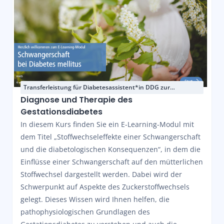
Transferleistung für Diabetesassistent*in DDG zur
Aufbauqualifikation nach neuem Curriculum
Diagnose und Therapie des
Gestationsdiabetes
In diesem Kurs finden Sie ein E-Learning-Modul mit
dem Titel „Stoffwechseleffekte einer Schwangerschaft
und die diabetologischen Konsequenzen“, in dem die
Einflüsse einer Schwangerschaft auf den mütterlichen
Stoffwechsel dargestellt werden. Dabei wird der
Schwerpunkt auf Aspekte des Zuckerstoffwechsels
gelegt. Dieses Wissen wird Ihnen helfen, die
pathophysiologischen Grundlagen des