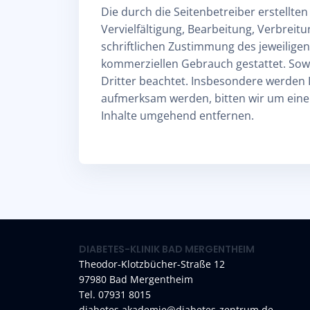
Die durch die Seitenbetreiber erstellte
Vervielfältigung, Bearbeitung, Verbrei
schriftlichen Zustimmung des jeweiligen
kommerziellen Gebrauch gestattet. Sowei
Dritter beachtet. Insbesondere werden I
aufmerksam werden, bitten wir um eine
Inhalte umgehend entfernen.
DIABETES-KLINIK BAD MERGENTHEIM
Theodor-Klotzbücher-Straße 12
97980 Bad Mergentheim
Tel. 07931 8015
diabetes.akademie@diabetes-zentrum.de