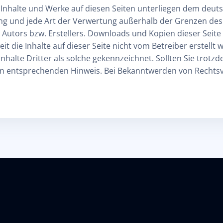
n Inhalte und Werke auf diesen Seiten unterliegen dem deu
tung und jede Art der Verwertung außerhalb der Grenzen de
 Autors bzw. Erstellers. Downloads und Kopien dieser Seite 
t die Inhalte auf dieser Seite nicht vom Betreiber erstell
nhalte Dritter als solche gekennzeichnet. Sollten Sie trot
n entsprechenden Hinweis. Bei Bekanntwerden von Rechtsv