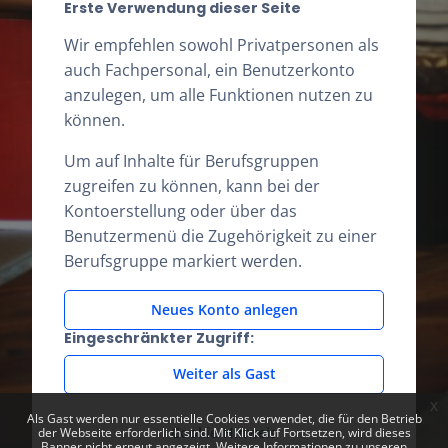
Erste Verwendung dieser Seite
Wir empfehlen sowohl Privatpersonen als
auch Fachpersonal, ein Benutzerkonto
anzulegen, um alle Funktionen nutzen zu
können.
Um auf Inhalte für Berufsgruppen
zugreifen zu können, kann bei der
Kontoerstellung oder über das
Benutzermenü die Zugehörigkeit zu einer
Berufsgruppe markiert werden.
Neues Konto anlegen
Eingeschränkter Zugriff:
Weiter als Gast
x
Als Gast werden nur essentielle Cookies verwendet, die für den Betrieb
Cookie-Hinweis
der Webseite erforderlich sind. Mit Klick auf Fortsetzen, wird dieses
Banner nicht erneut angezeigt. Weitere Informationen zu unseren