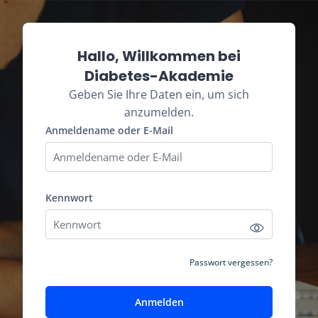
Zum Hauptinhalt
Kontoerstellung abbrechen
Hallo, Willkommen bei
Diabetes-Akademie
Geben Sie Ihre Daten ein, um sich
anzumelden.
Anmeldename oder E-Mail
Anmeldename oder E-Mail
Kennwort
Kennwort
Passwort vergessen?
Anmelden