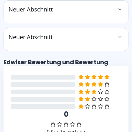
Neuer Abschnitt
Neuer Abschnitt
Edwiser Bewertung und Bewertung überspringen
Edwiser Bewertung und Bewertung
0%
0%
0%
0%
0%
0
0 Kursbewertung