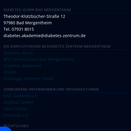
DIABETES-KLINIK BAD MERGENTHEIM
Theodor-Klotzbücher-Straße 12
97980 Bad Mergentheim
Tel. 07931 8015
diabetes.akademie@diabetes-zentrum.de
DIE EINRICHTUNGEN IM DIABETES ZENTRUM MERGENTHEIM
Diabetes-Klinik
MVZ Diamedicum Bad Mergentheim
Diabetes-Akademie
FIDAM
Podologie Zentrum PodoZ
VERBUNDENE UNTERNEHMEN UND ORGANISATIONEN
MVZ DiaMedicum
ConDiaZ GmbH
iDiaZ GmbH
InsulinJA e.V.
RECHTLICHES