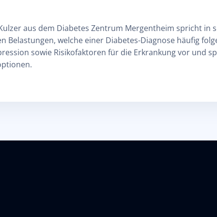
 Kulzer aus dem Diabetes Zentrum Mergentheim spricht in 
n Belastungen, welche einer Diabetes-Diagnose häufig folgen
ression sowie Risikofaktoren für die Erkrankung vor und sp
optionen.