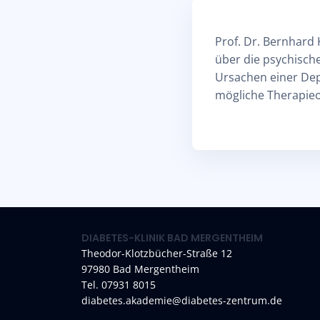
Prof. Dr. Bernhard
über die psychische
Ursachen einer Dep
mögliche Therapie
DIABETES-KLINIK BAD MERGENTHEIM
Theodor-Klotzbücher-Straße 12
97980 Bad Mergentheim
Tel. 07931 8015
diabetes.akademie@diabetes-zentrum.de