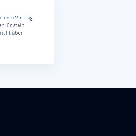
seinem Vortrag
. Er stellt
richt über