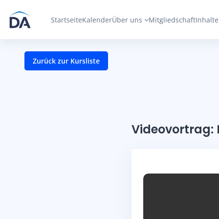
Zum Hauptinhalt
Startseite
Kalender
Über uns
Mitgliedschaft
Inhalte
Zurück zur Kursliste
Videovortrag: