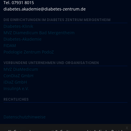
Tel. 07931 8015
diabetes.akademie@diabetes-zentrum.de
DIE EINRICHTUNGEN IM DIABETES ZENTRUM MERGENTHEIM
Diabetes-Klinik
MVZ Diamedicum Bad Mergentheim
Diabetes-Akademie
FIDAM
Podologie Zentrum PodoZ
VERBUNDENE UNTERNEHMEN UND ORGANISATIONEN
MVZ DiaMedicum
ConDiaZ GmbH
iDiaZ GmbH
InsulinJA e.V.
RECHTLICHES
Datenschutzhinweise
x
Impressum