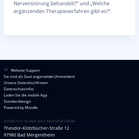
Nervenstörung behandelt?“ und „Welche
ergänzenden Therapieverfahren gibt es?“.
Website-Support
Sie sind als Gast angemeldet (
Anmelden
)
Unsere Datenlöschfristen
Datenschutzinfos
Laden Sie die mobile App
Standarddesign
Powered by
Moodle
DIABETES-KLINIK BAD MERGENTHEIM
Theodor-Klotzbücher-Straße 12
97980 Bad Mergentheim