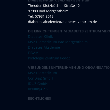
DIABETES-KLINIK BAD MERGENTHEIM
Theodor-Klotzbücher-Straße 12
97980 Bad Mergentheim
Tel. 07931 8015
diabetes.akademie@diabetes-zentrum.de
DIE EINRICHTUNGEN IM DIABETES ZENTRUM ME
Diabetes-Klinik
MVZ Diamedicum Bad Mergentheim
Diabetes-Akademie
FIDAM
Podologie Zentrum PodoZ
VERBUNDENE UNTERNEHMEN UND ORGANISATIO
MVZ DiaMedicum
ConDiaZ GmbH
iDiaZ GmbH
InsulinJA e.V.
RECHTLICHES