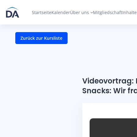
Zum Hauptinhalt
Startseite
Kalender
Über uns
Mitgliedschaft
Inhalte
Zurück zur Kursliste
Videovortrag:
Snacks: Wir f