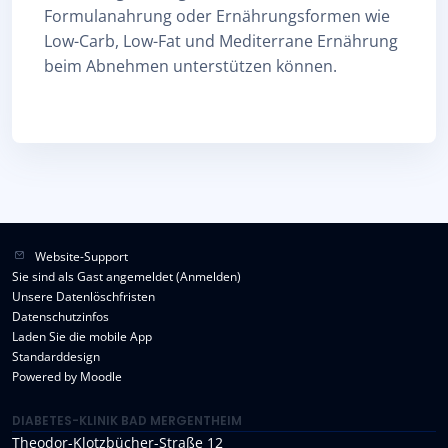
Formulanahrung oder Ernährungsformen wie
Low-Carb, Low-Fat und Mediterrane Ernährung
beim Abnehmen unterstützen können.
Website-Support
Sie sind als Gast angemeldet (
Anmelden
)
Unsere Datenlöschfristen
Datenschutzinfos
Laden Sie die mobile App
Standarddesign
Powered by
Moodle
DIABETES-KLINIK BAD MERGENTHEIM
Theodor-Klotzbücher-Straße 12