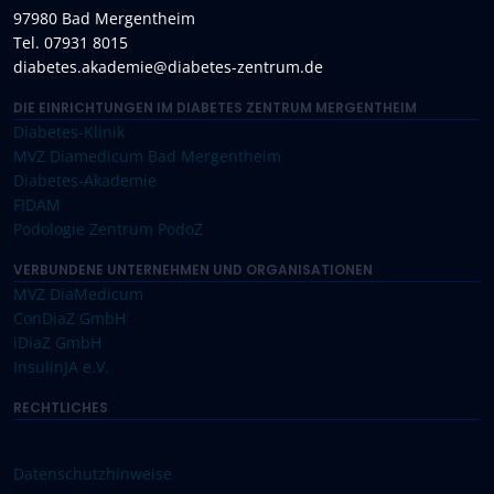
97980 Bad Mergentheim
Tel. 07931 8015
diabetes.akademie@diabetes-zentrum.de
DIE EINRICHTUNGEN IM DIABETES ZENTRUM MERGENTHEIM
Diabetes-Klinik
MVZ Diamedicum Bad Mergentheim
Diabetes-Akademie
FIDAM
Podologie Zentrum PodoZ
VERBUNDENE UNTERNEHMEN UND ORGANISATIONEN
MVZ DiaMedicum
ConDiaZ GmbH
iDiaZ GmbH
InsulinJA e.V.
RECHTLICHES
Datenschutzhinweise