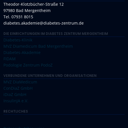
Theodor-Klotzbücher-Straße 12
97980 Bad Mergentheim
Tel. 07931 8015
diabetes.akademie@diabetes-zentrum.de
DIE EINRICHTUNGEN IM DIABETES ZENTRUM MERGENTHEIM
Diabetes-Klinik
MVZ Diamedicum Bad Mergentheim
Diabetes-Akademie
FIDAM
Podologie Zentrum PodoZ
VERBUNDENE UNTERNEHMEN UND ORGANISATIONEN
MVZ DiaMedicum
ConDiaZ GmbH
iDiaZ GmbH
InsulinJA e.V.
RECHTLICHES