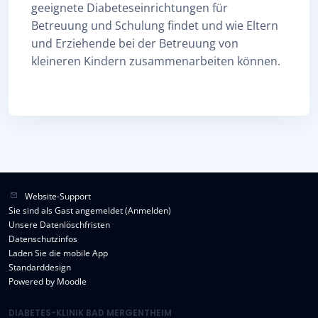
geeignete Diabeteseinrichtungen für
Betreuung und Schulung findet und wie Eltern
und Erziehende bei der Betreuung von
kleineren Kindern zusammenarbeiten können.
Website-Support
Sie sind als Gast angemeldet (
Anmelden
)
Unsere Datenlöschfristen
Datenschutzinfos
Laden Sie die mobile App
Standarddesign
Powered by
Moodle
DIABETES-KLINIK BAD MERGENTHEIM