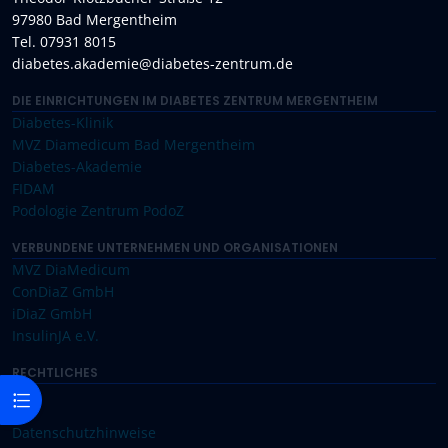
97980 Bad Mergentheim
Tel. 07931 8015
diabetes.akademie@diabetes-zentrum.de
DIE EINRICHTUNGEN IM DIABETES ZENTRUM MERGENTHEIM
Diabetes-Klinik
MVZ Diamedicum Bad Mergentheim
Diabetes-Akademie
FIDAM
Podologie Zentrum PodoZ
VERBUNDENE UNTERNEHMEN UND ORGANISATIONEN
MVZ DiaMedicum
ConDiaZ GmbH
iDiaZ GmbH
InsulinJA e.V.
RECHTLICHES
Kursindex öffnen
Datenschutzhinweise