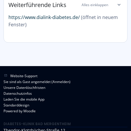
Weiterführende Links
Alles einklappen
https://www.dialink-diabetes.de/
(öffnet in neuem
Fenster)
Website-Support
Sie sind als Gast angemeldet (
Anmelden
)
Unsere Datenlöschfristen
Datenschutzinfos
Laden Sie die mobile App
Standarddesign
Powered by
Moodle
DIABETES-KLINIK BAD MERGENTHEIM
Theodor-Klotzbücher-Straße 12