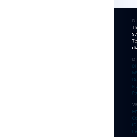
D
Th
97
Te
di
D
Di
M
Di
F
Po
V
M
C
iD
In