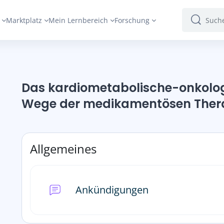
Marktplatz
Mein Lernbereich
Forschung
Suchen
Suchen
Das kardiometabolische-onkolog
Wege der medikamentösen Ther
Abschnittsübersicht
Allgemeines
Forum
Ankündigungen