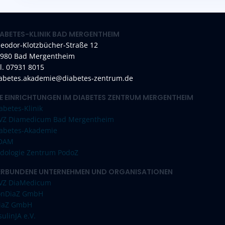
IABETES-KLINIK BAD MERGENTHEIM
eodor-Klotzbücher-Straße 12
980 Bad Mergentheim
l. 07931 8015
abetes.akademie@diabetes-zentrum.de
IE EINRICHTUNGEN IM DIABETES ZENTRUM MERGENTHEIM
abetes-Klinik
VZ Diamedicum Bad Mergentheim
abetes-Akademie
IDAM
dologie Zentrum PodoZ
ERBUNDENE UNTERNEHMEN UND ORGANISATIONEN
VZ DiaMedicum
onDiaZ GmbH
iaZ GmbH
sulinJA e.V.