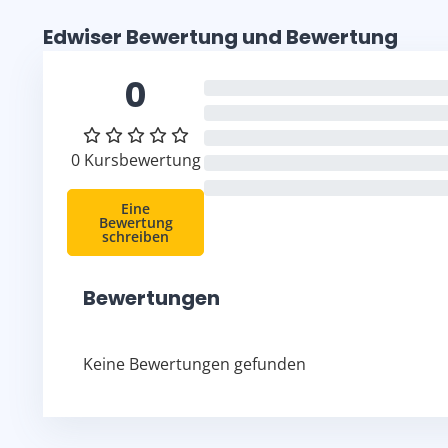
Edwiser Bewertung und Bewertung überspringen
Edwiser Bewertung und Bewertung
0
0%
0%
0%
0 Kursbewertung
0%
0%
Eine
Bewertung
schreiben
Bewertungen
Keine Bewertungen gefunden