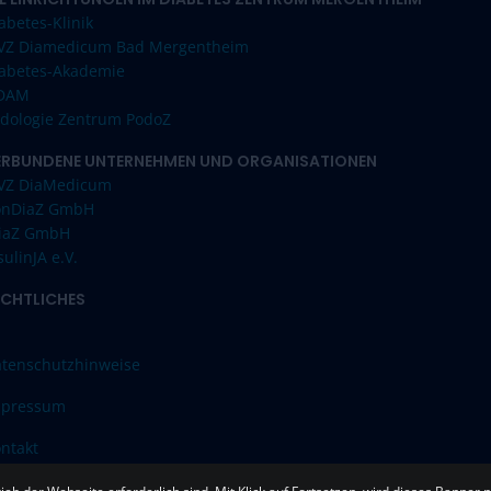
abetes-Klinik
VZ Diamedicum Bad Mergentheim
abetes-Akademie
IDAM
dologie Zentrum PodoZ
ERBUNDENE UNTERNEHMEN UND ORGANISATIONEN
VZ DiaMedicum
onDiaZ GmbH
iaZ GmbH
sulinJA e.V.
ECHTLICHES
tenschutzhinweise
mpressum
ntakt