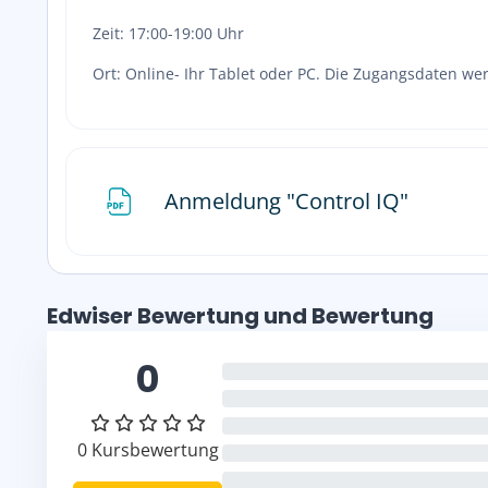
Zeit: 17:00-19:00 Uhr
Ort: Online- Ihr Tablet oder PC. Die Zugangsdaten wer
Datei
Anmeldung "Control IQ"
Edwiser Bewertung und Bewertung überspringen
Edwiser Bewertung und Bewertung
0
0%
0%
0%
0 Kursbewertung
0%
0%