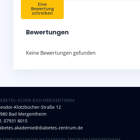
Eine
Bewertung
schreiben
Bewertungen
Keine Bewertungen gefunden
IABETES-KLINIK BAD MERGENTHEIM
eodor-Klotzbücher-Straße 12
980 Bad Mergentheim
l. 07931 8015
abetes.akademie@diabetes-zentrum.de
IE EINRICHTUNGEN IM DIABETES ZENTRUM MERGENTHEIM