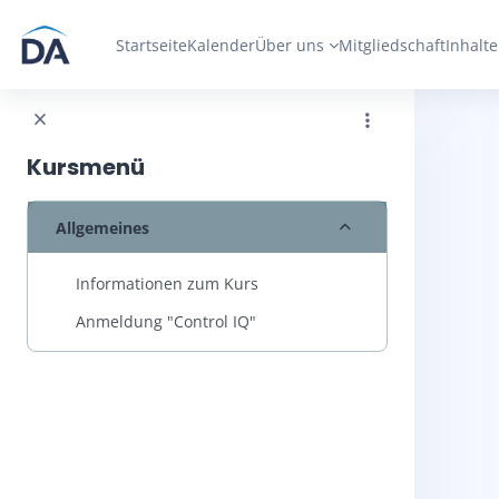
Zum Hauptinhalt
Startseite
Kalender
Über uns
Mitgliedschaft
Inhalte
Kursmenü
Einklappen
Allgemeines
Informationen zum Kurs
Anmeldung "Control IQ"