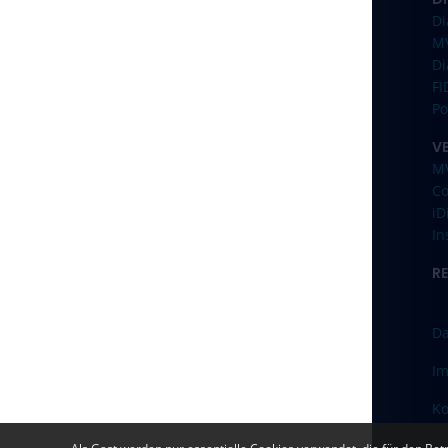
Di
M
Di
F
Po
V
M
C
iD
In
R
Da
I
Ko