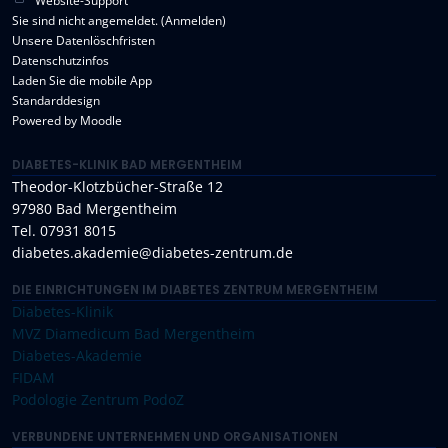
Website-Support
Sie sind nicht angemeldet. (
Anmelden
)
Unsere Datenlöschfristen
Datenschutzinfos
Laden Sie die mobile App
Standarddesign
Powered by
Moodle
DIABETES-KLINIK BAD MERGENTHEIM
Theodor-Klotzbücher-Straße 12
97980 Bad Mergentheim
Tel. 07931 8015
diabetes.akademie@diabetes-zentrum.de
DIE EINRICHTUNGEN IM DIABETES ZENTRUM MERGENTHEIM
Diabetes-Klinik
MVZ Diamedicum Bad Mergentheim
Diabetes-Akademie
FIDAM
Podologie Zentrum PodoZ
VERBUNDENE UNTERNEHMEN UND ORGANISATIONEN