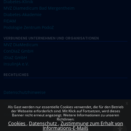
Diabetes-Klinik
MVZ Diamedicum Bad Mergentheim
Diabetes-Akademie
FIDAM
Podologie Zentrum PodoZ
VERBUNDENE UNTERNEHMEN UND ORGANISATIONEN
MVZ DiaMedicum
ConDiaZ GmbH
iDiaZ GmbH
InsulinJA e.V.
RECHTLICHES
Datenschutzhinweise
Impressum
x
Als Gast werden nur essentielle Cookies verwendet, die für den Betrieb
der Webseite erforderlich sind. Mit Klick auf Fortsetzen, wird dieses
Kontakt
Banner nicht erneut angezeigt. Weitere Informationen zu unseren
Richtlinien:
Cookies
Datenschutz
Zustimmung zum Erhalt von
Informations-E-Mails