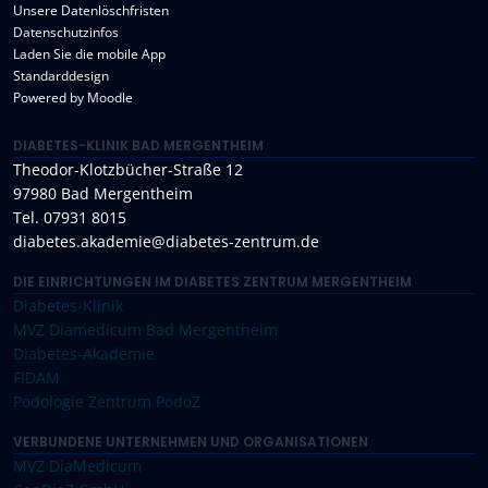
Unsere Datenlöschfristen
Datenschutzinfos
Laden Sie die mobile App
Standarddesign
Powered by
Moodle
DIABETES-KLINIK BAD MERGENTHEIM
Theodor-Klotzbücher-Straße 12
97980 Bad Mergentheim
Tel. 07931 8015
diabetes.akademie@diabetes-zentrum.de
DIE EINRICHTUNGEN IM DIABETES ZENTRUM MERGENTHEIM
Diabetes-Klinik
MVZ Diamedicum Bad Mergentheim
Diabetes-Akademie
FIDAM
Podologie Zentrum PodoZ
VERBUNDENE UNTERNEHMEN UND ORGANISATIONEN
MVZ DiaMedicum