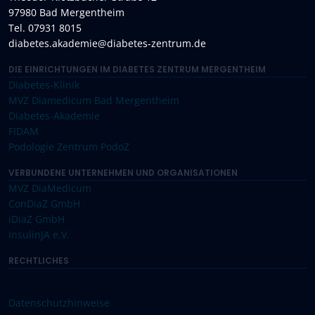
97980 Bad Mergentheim
Tel. 07931 8015
diabetes.akademie@diabetes-zentrum.de
DIE EINRICHTUNGEN IM DIABETES ZENTRUM MERGENTHEIM
Diabetes-Klinik
MVZ Diamedicum Bad Mergentheim
Diabetes-Akademie
FIDAM
Podologie Zentrum PodoZ
VERBUNDENE UNTERNEHMEN UND ORGANISATIONEN
MVZ DiaMedicum
ConDiaZ GmbH
iDiaZ GmbH
InsulinJA e.V.
RECHTLICHES
Datenschutzhinweise