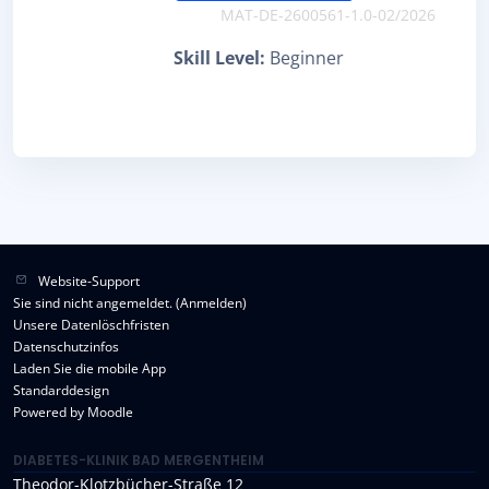
MAT-DE-2600561-1.0-02/2026
Skill Level
:
Beginner
Website-Support
Sie sind nicht angemeldet. (
Anmelden
)
Unsere Datenlöschfristen
Datenschutzinfos
Laden Sie die mobile App
Standarddesign
Powered by
Moodle
DIABETES-KLINIK BAD MERGENTHEIM
Theodor-Klotzbücher-Straße 12