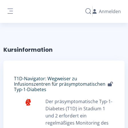
Zum Hauptinhalt
Anmelden
Sucheingabe umschal
Website-Übersicht
Kursinformation
T1D-Navigator: Wegweiser zu
Infusionszentren für präsymptomatischen
Typ-1-Diabetes
Der präsymptomatische Typ-1-
Diabetes (T1D) in Stadium 1
und 2 erfordert ein
regelmäßiges Monitoring des