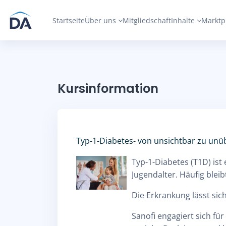
Zum Hauptinhalt
Startseite
Über uns
Mitgliedschaft
Inhalte
Marktp
Kursinformation
Typ-1-Diabetes- von unsichtbar zu un
Typ-1-Diabetes (T1D) ist
Jugendalter. Häufig blei
Die Erkrankung lässt sic
Sanofi engagiert sich fü