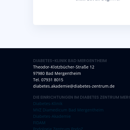
DIABETES-KLINIK BAD MERGENTHEIM
Theodor-Klotzbücher-Straße 12
97980 Bad Mergentheim
Tel. 07931 8015
diabetes.akademie@diabetes-zentrum.de
DIE EINRICHTUNGEN IM DIABETES ZENTRUM ME
Diabetes-Klinik
MVZ Diamedicum Bad Mergentheim
Diabetes-Akademie
FIDAM
Podologie Zentrum PodoZ