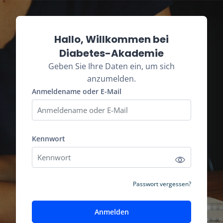
Zum Hauptinhalt
Kontoerstellung abbrechen
Hallo, Willkommen bei
Diabetes-Akademie
Geben Sie Ihre Daten ein, um sich
anzumelden.
Anmeldename oder E-Mail
Anmeldename oder E-Mail
Kennwort
Kennwort
Passwort vergessen?
Anmelden