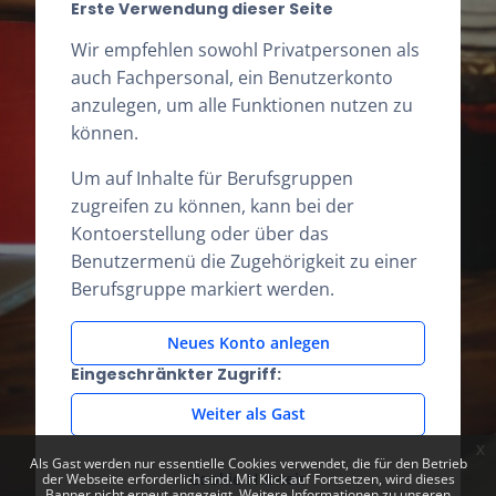
Erste Verwendung dieser Seite
Wir empfehlen sowohl Privatpersonen als
auch Fachpersonal, ein Benutzerkonto
anzulegen, um alle Funktionen nutzen zu
können.
Um auf Inhalte für Berufsgruppen
zugreifen zu können, kann bei der
Kontoerstellung oder über das
Benutzermenü die Zugehörigkeit zu einer
Berufsgruppe markiert werden.
Neues Konto anlegen
Eingeschränkter Zugriff:
Weiter als Gast
x
Als Gast werden nur essentielle Cookies verwendet, die für den Betrieb
Cookie-Hinweis
der Webseite erforderlich sind. Mit Klick auf Fortsetzen, wird dieses
Banner nicht erneut angezeigt. Weitere Informationen zu unseren