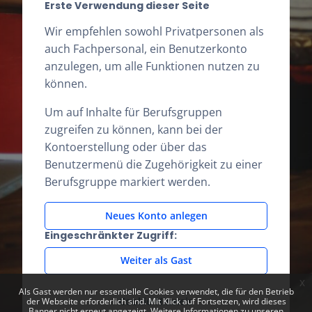
Erste Verwendung dieser Seite
Wir empfehlen sowohl Privatpersonen als
auch Fachpersonal, ein Benutzerkonto
anzulegen, um alle Funktionen nutzen zu
können.
Um auf Inhalte für Berufsgruppen
zugreifen zu können, kann bei der
Kontoerstellung oder über das
Benutzermenü die Zugehörigkeit zu einer
Berufsgruppe markiert werden.
Neues Konto anlegen
Eingeschränkter Zugriff:
Weiter als Gast
x
Als Gast werden nur essentielle Cookies verwendet, die für den Betrieb
Cookie-Hinweis
der Webseite erforderlich sind. Mit Klick auf Fortsetzen, wird dieses
Banner nicht erneut angezeigt. Weitere Informationen zu unseren