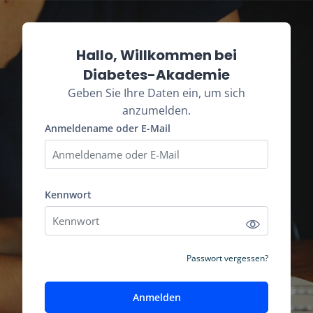
Zum Hauptinhalt
Kontoerstellung abbrechen
Hallo, Willkommen bei
Diabetes-Akademie
Geben Sie Ihre Daten ein, um sich
anzumelden.
Anmeldename oder E-Mail
Anmeldename oder E-Mail
Kennwort
Kennwort
Passwort vergessen?
Anmelden