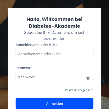
Zum Hauptinhalt
Kontoerstellung abbrechen
Hallo, Willkommen bei
Diabetes-Akademie
Geben Sie Ihre Daten ein, um sich
anzumelden.
Anmeldename oder E-Mail
Anmeldename oder E-Mail
Kennwort
Kennwort
Passwort vergessen?
Anmelden