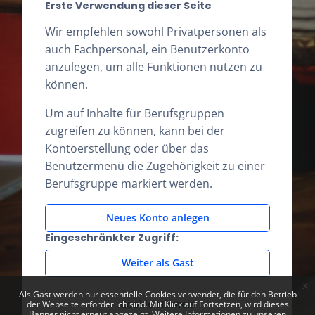
Erste Verwendung dieser Seite
Wir empfehlen sowohl Privatpersonen als
auch Fachpersonal, ein Benutzerkonto
anzulegen, um alle Funktionen nutzen zu
können.
Um auf Inhalte für Berufsgruppen
zugreifen zu können, kann bei der
Kontoerstellung oder über das
Benutzermenü die Zugehörigkeit zu einer
Berufsgruppe markiert werden.
Neues Konto anlegen
Eingeschränkter Zugriff:
Weiter als Gast
x
Als Gast werden nur essentielle Cookies verwendet, die für den Betrieb
Cookie-Hinweis
der Webseite erforderlich sind. Mit Klick auf Fortsetzen, wird dieses
Banner nicht erneut angezeigt. Weitere Informationen zu unseren