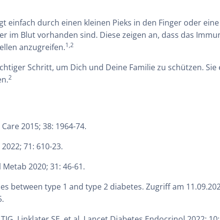
t einfach durch einen kleinen Pieks in den Finger oder ein
r im Blut vorhanden sind. Diese zeigen an, dass das Immu
1,2
ellen anzugreifen.
chtiger Schritt, um Dich und Deine Familie zu schützen. Sie
2
en.
s Care 2015; 38: 1964-74.
 2022; 71: 610-23.
ll Metab 2020; 31: 46-61.
ces between type 1 and type 2 diabetes. Zugriff am 11.09.20
.
IG, Linklater SE, et al. Lancet Diabetes Endocrinol 2022; 10: