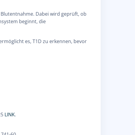
e Blutentnahme. Dabei wird geprüft, ob
nsystem beginnt, die
 ermöglicht es, T1D zu erkennen, bevor
25
LINK
.
 741-60.