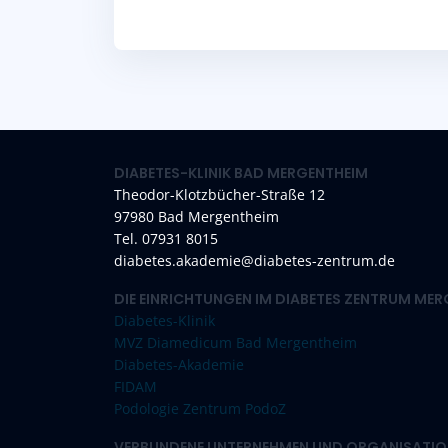
DIABETES-KLINIK BAD MERGENTHEIM
Theodor-Klotzbücher-Straße 12
97980 Bad Mergentheim
Tel. 07931 8015
diabetes.akademie@diabetes-zentrum.de
DIE EINRICHTUNGEN IM DIABETES ZENTRUM ME
Diabetes-Klinik
MVZ Diamedicum Bad Mergentheim
Diabetes-Akademie
FIDAM
Podologie Zentrum PodoZ
VERBUNDENE UNTERNEHMEN UND ORGANISATIO