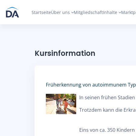
Zum Hauptinhalt
Startseite
Über uns
Mitgliedschaft
Inhalte
Marktp
Kursinformation
Früherkennung von autoimmunem Typ-1-
In seinen frühen Stadie
Trotzdem kann die Erkra
Eins von ca. 350 Kindern