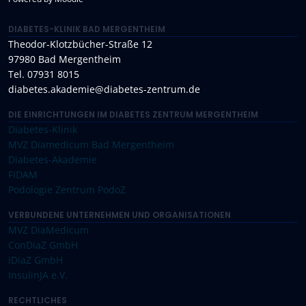
DIABETES-KLINIK BAD MERGENTHEIM
Theodor-Klotzbücher-Straße 12
97980 Bad Mergentheim
Tel. 07931 8015
diabetes.akademie@diabetes-zentrum.de
DIE EINRICHTUNGEN IM DIABETES ZENTRUM MERGENTHEIM
Diabetes-Klinik
MVZ Diamedicum Bad Mergentheim
Diabetes-Akademie
FIDAM
Podologie Zentrum PodoZ
VERBUNDENE UNTERNEHMEN UND ORGANISATIONEN
MVZ DiaMedicum
ConDiaZ GmbH
iDiaZ GmbH
InsulinJA e.V.
RECHTLICHES