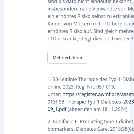
sind bis dato nicht eindeutig bekannt
insbesondere nahe Verwandte von M
ein erhöhtes Risiko selbst zu erkranke
Kinder von Müttern mit T1D bereits ei
erhöhtes Risiko auf. Sind gleich mehr
2
T1D erkrankt, steigt dies noch weiter.
Mehr erfahren
1. S3-Leitlinie Therapie des Typ-1-Dia
online 2023. Reg.-Nr.: 057-013;
unter:
https://register.awmf.org/asset
013l_S3-Therapie-Typ-1-Diabetes_2023
09_1.pdf
(abgerufen am 18.11.2024).
2. Bonifacio E. Predicting type 1 diabe
biomarkers.
Diabetes Care.
2015;38(6)