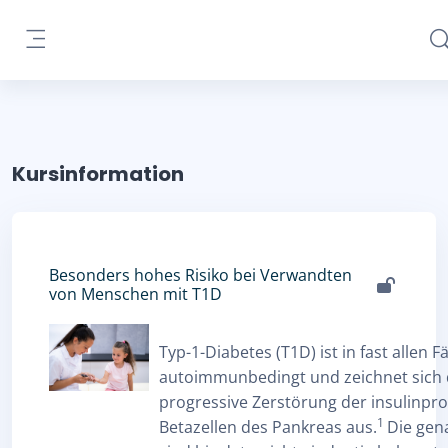
Zum Hauptinhalt
Su
Website-Übersicht
Kursinformation
Besonders hohes Risiko bei Verwandten
von Menschen mit T1D
Typ-1-Diabetes (T1D) ist in fast allen Fä
autoimmunbedingt und zeichnet sich 
progressive Zerstörung der insulinpr
1
Betazellen des Pankreas aus.
Die gen