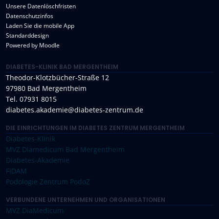
Unsere Datenlöschfristen
Datenschutzinfos
Laden Sie die mobile App
Standarddesign
Powered by
Moodle
DIABETES-KLINIK BAD MERGENTHEIM
Theodor-Klotzbücher-Straße 12
97980 Bad Mergentheim
Tel. 07931 8015
diabetes.akademie@diabetes-zentrum.de
DIE EINRICHTUNGEN IM DIABETES ZENTRUM MERGENTHEIM
Diabetes-Klinik
MVZ Diamedicum Bad Mergentheim
Diabetes-Akademie
FIDAM
Podologie Zentrum PodoZ
VERBUNDENE UNTERNEHMEN UND ORGANISATIONEN
MVZ DiaMedicum