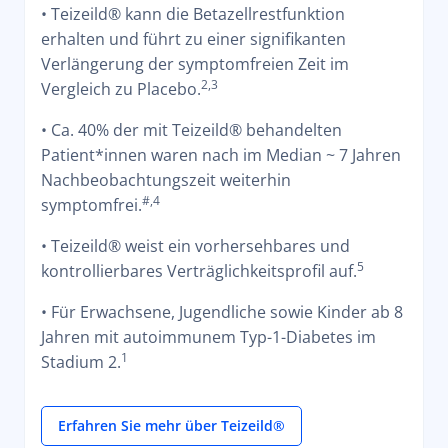
Studium 3 verzögern kann²
• Teizeild® kann die Betazellrestfunktion
erhalten und führt zu einer signifikanten
Verlängerung der symptomfreien Zeit im
2,3
Vergleich zu Placebo.
• Ca. 40% der mit Teizeild® behandelten
Patient*innen waren nach im Median ~ 7 Jahren
Nachbeobachtungszeit weiterhin
#,4
symptomfrei.
• Teizeild® weist ein vorhersehbares und
5
kontrollierbares Verträglichkeitsprofil auf.
• Für Erwachsene, Jugendliche sowie Kinder ab 8
Jahren mit autoimmunem Typ-1-Diabetes im
1
Stadium 2.
Erfahren Sie mehr über Teizeild®