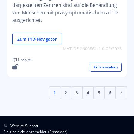
dargestellten Zentren sind auf die Behandlung
von Menschen mit präsymptomatischem aT1D
ausgerichtet.
Zum T1D-Navigator
MAT-DE-2600561-1.0-02/2026
1 Kapitel
Kurs ansehen
1
2
3
4
5
6
(aktuell)
Nächst
Website-Support
Sie sind nicht angemeldet. (
Anmelden
)