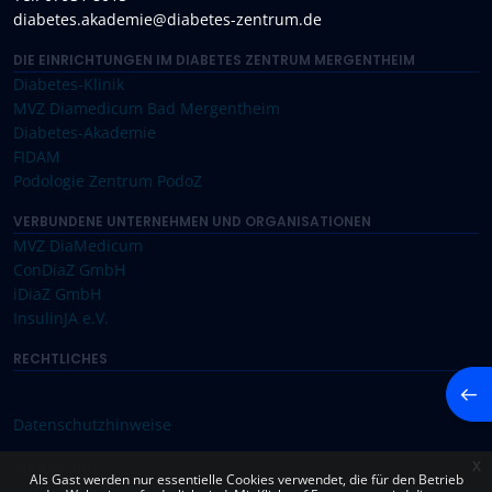
diabetes.akademie@diabetes-zentrum.de
DIE EINRICHTUNGEN IM DIABETES ZENTRUM MERGENTHEIM
Diabetes-Klinik
MVZ Diamedicum Bad Mergentheim
Diabetes-Akademie
FIDAM
Podologie Zentrum PodoZ
VERBUNDENE UNTERNEHMEN UND ORGANISATIONEN
MVZ DiaMedicum
ConDiaZ GmbH
iDiaZ GmbH
InsulinJA e.V.
RECHTLICHES
Block
Datenschutzhinweise
Impressum
x
Als Gast werden nur essentielle Cookies verwendet, die für den Betrieb