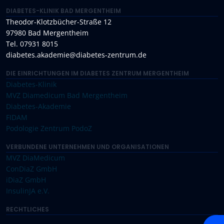
DIABETES-KLINIK BAD MERGENTHEIM
Theodor-Klotzbücher-Straße 12
97980 Bad Mergentheim
Tel. 07931 8015
diabetes.akademie@diabetes-zentrum.de
DIE EINRICHTUNGEN IM DIABETES ZENTRUM MERGENTHEIM
Diabetes-Klinik
MVZ Diamedicum Bad Mergentheim
Diabetes-Akademie
FIDAM
Podologie Zentrum PodoZ
VERBUNDENE UNTERNEHMEN UND ORGANISATIONEN
MVZ DiaMedicum
ConDiaZ GmbH
iDiaZ GmbH
InsulinJA e.V.
RECHTLICHES