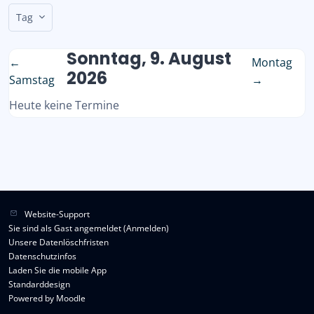
Tag
Sonntag, 9. August
←
Montag
2026
Samstag
→
Heute keine Termine
Website-Support
Sie sind als Gast angemeldet (
Anmelden
)
Unsere Datenlöschfristen
Datenschutzinfos
Laden Sie die mobile App
Standarddesign
Powered by
Moodle