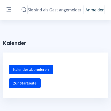
Zum Hauptinhalt
Sie sind als Gast angemeldet
Anmelden
Sucheingabe umschalten
Website-Übersicht
Kalender
Kalender abonnieren
Zur Startseite